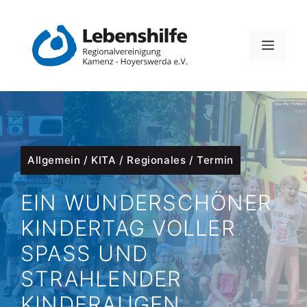
Zum
Inhalt
MEN
springen
Allgemein
/
KITA
/
Regionales
/
Termin
EIN WUNDERSCHÖNER
KINDERTAG VOLLER
SPASS UND S
TRAHLENDER K
INDERAUGEN