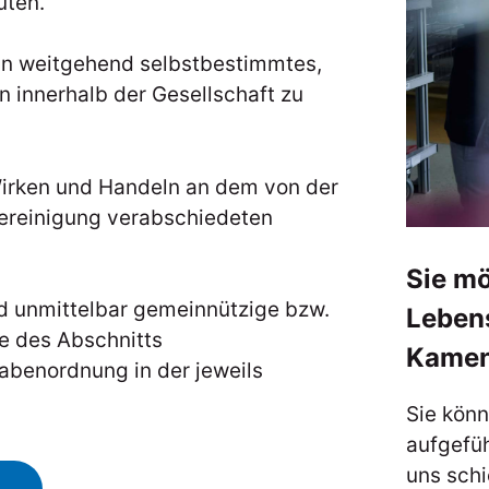
uten.
ein weitgehend selbstbestimmtes,
innerhalb der Gesellschaft zu
 Wirken und Handeln an dem von der
ereinigung verabschiedeten
Sie mö
nd unmittelbar gemeinnützige bzw.
Lebens
e des Abschnitts
Kamen
abenordnung in der jeweils
Sie kön
aufgefüh
uns schi