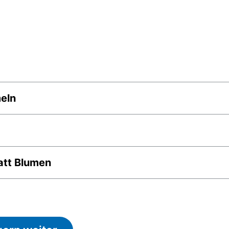
eln
att Blumen