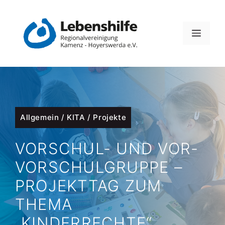
Zum
Inhalt
MEN
springen
Allgemein
/
KITA
/
Projekte
VORSCHUL- UND VOR-
VORSCHULGRUPPE –
PROJEKTTAG ZUM
THEMA
„KINDERRECHTE“