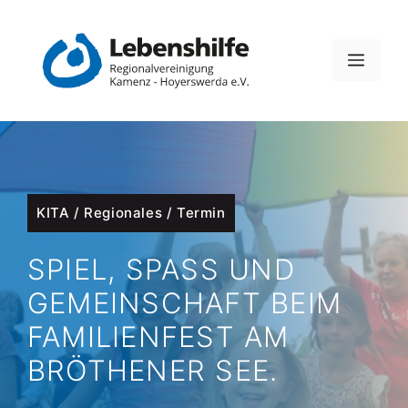
Zum
Inhalt
MEN
springen
KITA
/
Regionales
/
Termin
SPIEL, SPASS UND G
EMEINSCHAFT BEIM F
AMILIENFEST AM B
RÖTHENER SEE.